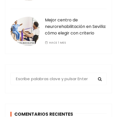
Mejor centro de
neurorehabilitación en Sevilla:
cómo elegir con criterio
HACE 1 MES
B
u
s
c
a
r
COMENTARIOS RECIENTES
: