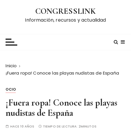
S
CONGRESSLINK
a
l
Información, recursos y actualidad
t
a
r
a
l
c
Inicio
o
¡Fuera ropa! Conoce las playas nudistas de España
n
t
OCIO
e
n
¡Fuera ropa! Conoce las playas
i
nudistas de España
d
o
HACE 10 AÑOS
TIEMPO DE LECTURA:
2MINUTOS