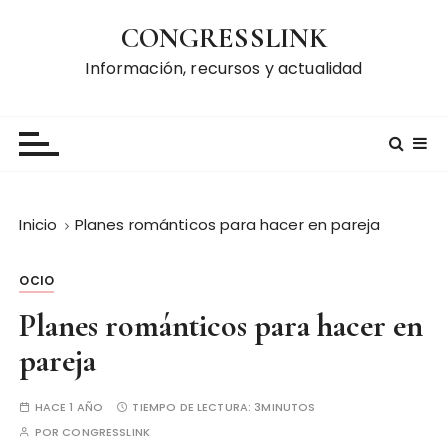
S
CONGRESSLINK
a
l
Información, recursos y actualidad
t
a
r
a
l
c
Inicio
Planes románticos para hacer en pareja
o
n
OCIO
t
e
Planes románticos para hacer en
n
pareja
i
d
HACE 1 AÑO
TIEMPO DE LECTURA:
3MINUTOS
o
POR
CONGRESSLINK