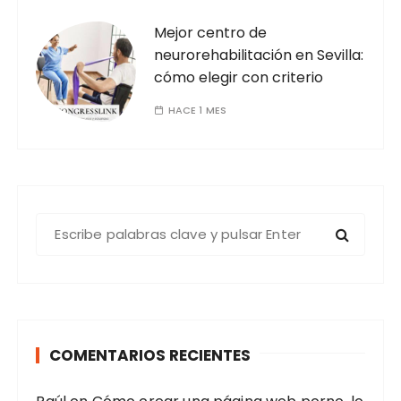
Mejor centro de
neurorehabilitación en Sevilla:
cómo elegir con criterio
HACE 1 MES
B
u
s
c
a
r
COMENTARIOS RECIENTES
: