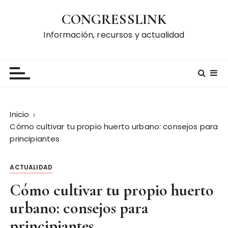
S
CONGRESSLINK
a
l
Información, recursos y actualidad
t
a
r
a
l
c
Inicio
o
Cómo cultivar tu propio huerto urbano: consejos para
n
principiantes
t
e
ACTUALIDAD
n
i
Cómo cultivar tu propio huerto
d
urbano: consejos para
o
principiantes