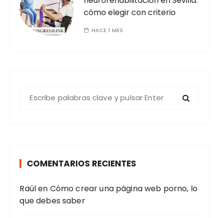
neurorehabilitación en Sevilla:
cómo elegir con criterio
HACE 1 MES
B
u
s
c
a
r
COMENTARIOS RECIENTES
:
Raúl
en
Cómo crear una página web porno, lo
que debes saber