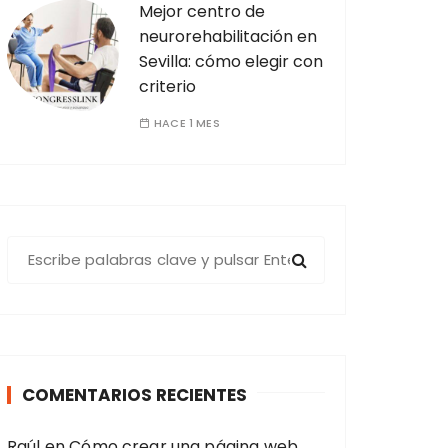
Mejor centro de
neurorehabilitación en
Sevilla: cómo elegir con
criterio
HACE 1 MES
B
u
s
c
a
r
COMENTARIOS RECIENTES
:
Raúl
en
Cómo crear una página web