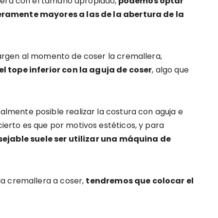
lera con el tamaño apropiado,
podemos optar
ramente mayores a las de la abertura de la
rgen al momento de coser la cremallera,
l tope inferior con la aguja de coser
, algo que
mente posible realizar la costura con aguja e
cierto es que por motivos estéticos, y para
ejable suele ser utilizar una máquina de
a cremallera a coser,
tendremos que colocar el