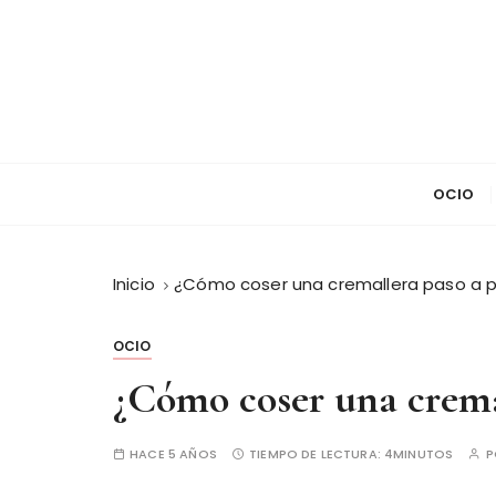
S
a
l
t
a
r
a
OCIO
l
c
o
Inicio
¿Cómo coser una cremallera paso a 
n
t
e
OCIO
n
¿Cómo coser una crema
i
d
o
HACE 5 AÑOS
TIEMPO DE LECTURA:
4MINUTOS
P