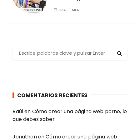
HACE 1 MES
B
u
s
c
a
r
COMENTARIOS RECIENTES
:
Raúl
en
Cómo crear una página web porno, lo
que debes saber
Jonathan
en
Cómo crear una página web