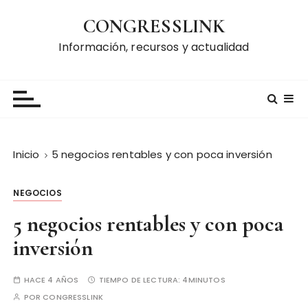
S
CONGRESSLINK
a
l
Información, recursos y actualidad
t
a
r
a
l
c
Inicio
5 negocios rentables y con poca inversión
o
n
NEGOCIOS
t
e
5 negocios rentables y con poca
n
inversión
i
d
HACE 4 AÑOS
TIEMPO DE LECTURA:
4MINUTOS
o
POR
CONGRESSLINK