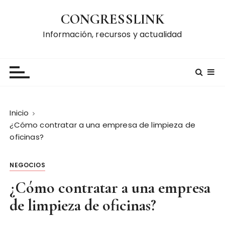
S
CONGRESSLINK
a
l
Información, recursos y actualidad
t
a
r
a
l
c
Inicio
o
¿Cómo contratar a una empresa de limpieza de
n
oficinas?
t
e
NEGOCIOS
n
i
¿Cómo contratar a una empresa
d
de limpieza de oficinas?
o