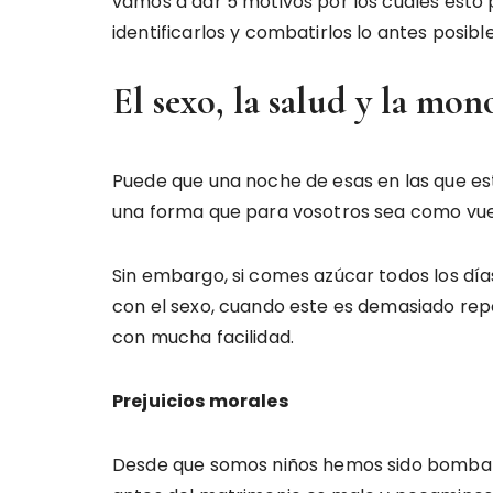
vamos a dar 5 motivos por los cuales esto
identificarlos y combatirlos lo antes posibl
El sexo, la salud y la mon
Puede que una noche de esas en las que es
una forma que para vosotros sea como vues
Sin embargo, si comes azúcar todos los dí
con el sexo, cuando este es demasiado rep
con mucha facilidad.
Prejuicios morales
Desde que somos niños hemos sido bombar