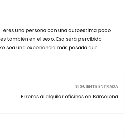
 Si eres una persona con una autoestima poco
jes también en el sexo. Eso será percibido
exo sea una experiencia más pesada que
SIGUIENTE ENTRADA
Errores al alquilar oficinas en Barcelona