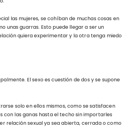
o.
cial las mujeres, se cohíban de muchas cosas en
o unas guarras. Esto puede llegar a ser un
elación quiera experimentar y la otra tenga miedo
palmente. El sexo es cuestión de dos y se supone
arse solo en ellos mismos, como se satisfacen
as con las ganas hasta el techo sin importarles
ier relación sexual ya sea abierta, cerrada o como