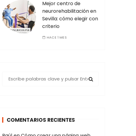
Mejor centro de
neurorehabilitación en
Sevilla: cómo elegir con
criterio
HACE 1 MES
B
u
s
c
a
r
COMENTARIOS RECIENTES
:
Raúl
en
Cómo crear una página web