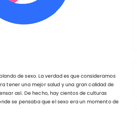
ablando de sexo. La verdad es que consideramos
ra tener una mejor salud y una gran calidad de
ensar así. De hecho, hay cientos de culturas
 donde se pensaba que el sexo era un momento de